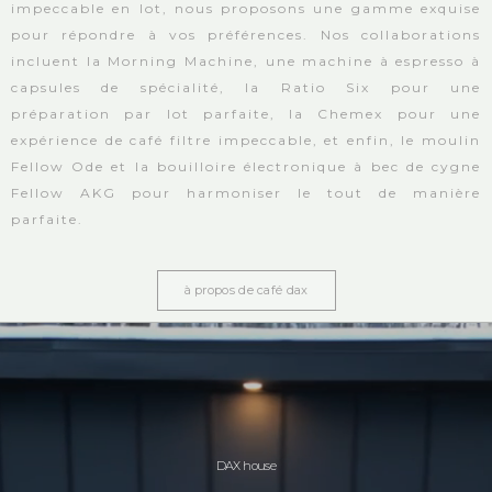
impeccable en lot, nous proposons une gamme exquise
pour répondre à vos préférences. Nos collaborations
incluent la Morning Machine, une machine à espresso à
capsules de spécialité, la Ratio Six pour une
préparation par lot parfaite, la Chemex pour une
expérience de café filtre impeccable, et enfin, le moulin
Fellow Ode et la bouilloire électronique à bec de cygne
Fellow AKG pour harmoniser le tout de manière
parfaite.
à propos de café dax
DAX house