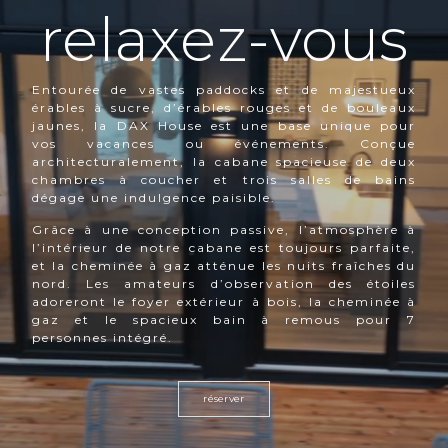
relaxez-vous
Entourée de vastes paddocks et de majestueux
érables à sucre, d’érables rouges et de bouleaux
jaunes, la DAX House est une base unique pour
vos vacances ou événements. Conçue
architecturalement, la cabane spacieuse de deux
chambres à coucher et trois salles de bains
dégage une indulgence paisible.
Grâce à une conception passive, l’atmosphère à
l’intérieur de notre cabane est toujours parfaite,
et la cheminée à gaz atténue les nuits fraîches du
nord. Les amateurs d’observation des étoiles
adoreront le foyer extérieur à bois, la cheminée à
gaz et le spacieux bain à remous pour 7
personnes intégré.
réserver