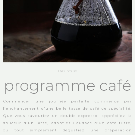
DAX house
programme café
Commencer une journée parfaite commence par
l’enchantement d’une belle tasse de café de spécialité.
Que vous savouriez un double expresso, appréciiez la
douceur d’un latte, adoptiez l’audace d’un café filtre,
ou tout simplement dégustiez une préparation