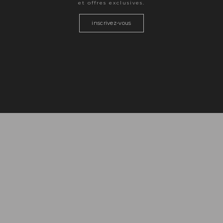
et offres exclusives.
inscrivez-vous